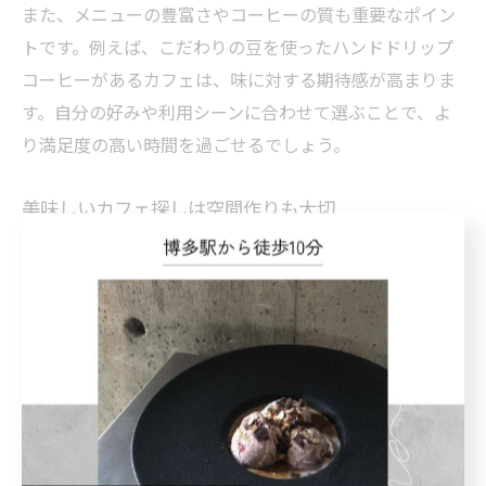
また、メニューの豊富さやコーヒーの質も重要なポイン
トです。例えば、こだわりの豆を使ったハンドドリップ
コーヒーがあるカフェは、味に対する期待感が高まりま
す。自分の好みや利用シーンに合わせて選ぶことで、よ
り満足度の高い時間を過ごせるでしょう。
美味しいカフェ探しは空間作りも大切
美味しいカフェを探す際には、味だけでなく空間作りの
工夫にも注目しましょう。たとえば、香りの演出や音響
設計が計算された店は、飲食時の五感を刺激し、味覚を
引き立てます。香り高いコーヒーの香りが漂う空間は、
味わいの期待感を高める効果もあります。
さらに、座席の配置や照明の明るさ、インテリアの統一
感も空間の心地よさに寄与します。これらの要素が調和