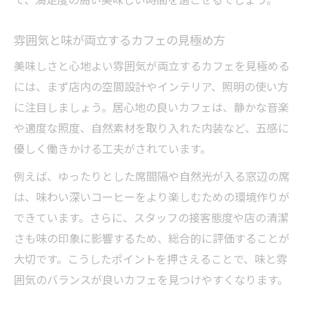
で、満足度の高い美味しい時間を過ごせるでしょう。
心地よさと美味しさが調和するカフェ選び
美味しいカフェの空間づくりの工夫とは
雰囲気と味が両立するカフェの見極め方
五感で楽しむカフェの美味しさ体験
美味しさと心地よい雰囲気が両立するカフェを見極める
こだわりカフェで味わう特別な美味しさ
には、まず店内の空間設計やインテリア、照明の使い方
美味しいコーヒーが楽しめる場所選び
に注目しましょう。居心地の良いカフェは、静かな音楽
カフェで見つける美味しいコーヒーの世界
や適度な照度、自然素材を取り入れた内装など、五感に
コーヒー好きが通うカフェの選び方
優しく働きかける工夫がされています。
美味しいカフェで味わう至高の一杯体験
例えば、ゆったりとした席間隔や自然光が入る窓辺の席
カフェのコーヒーが美味しい理由を知ろう
は、味わい深いコーヒーをより楽しむための環境作りが
できています。さらに、スタッフの接客態度や店の清潔
美味しいコーヒー探しにおすすめのカフェ
さも味の印象に影響するため、総合的に評価することが
スイーツ自慢のカフェを堪能するポイント
大切です。こうしたポイントを押さえることで、味と雰
カフェで楽しむ美味しいスイーツ選びの極
囲気のバランスが良いカフェを見つけやすくなります。
意