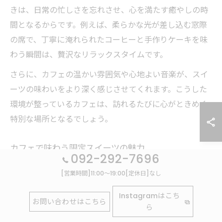
きは、日常の忙しさを忘れさせ、心を満たす癒やしの時
間となるからです。例えば、柔らかな光が差し込む窓際
の席で、丁寧に淹れられたコーヒーと手作りケーキを味
わう瞬間は、贅沢なリラックスタイムです。
さらに、カフェの温かい雰囲気や心地よい音楽が、スイ
ーツの味わいをより深く感じさせてくれます。こうした
環境が整っているカフェは、訪れるたびに心がときめく
特別な場所となるでしょう。
カフェで味わう限定スイーツの魅力
092-292-7696
限定スイーツはそのカフェでしか味わえない特別な魅力
[営業時間]11:00～19:00[定休日]なし
を持っています。季節限定やイベント限定のメニュー
Instagramはこち
は、希少性が高く、訪れる楽しみが増すため、カフェ選
お問い合わせはこちら
ら
びの大きなポイントです。例えば、春の桜をイメージし