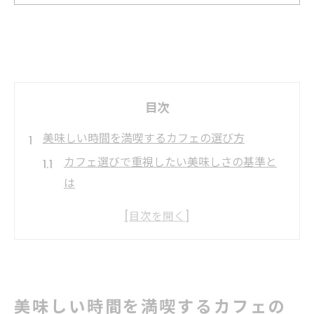
目次
美味しい時間を満喫するカフェの選び方
カフェ選びで重視したい美味しさの基準と
は
雰囲気と味が両立するカフェの見極め方
人気カフェの共通点と美味しい時間の秘訣
カフェ初心者でも安心な選び方のコツ
口コミを活かした美味しいカフェの探し方
カフェで味わう至福のひとときを探して
美味しい時間を満喫するカフェの