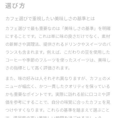
選び方
カフェで過ごす美味しい時間の魅力とは
一人でも楽しめるカフェの美味しさ体験
カフェ選びで重視したい美味しさの基準とは
カフェ巡りで見つけた至福の味わい方
カフェ選びで最も重要なのは「美味しさの基準」を明確
美味しいスイーツとカフェの至福な瞬間
にすることです。これは単に味の良さだけでなく、素材
美味しい空間で心も満たされるカフェ時間
の新鮮さや調理法、提供されるドリンクやスイーツのバ
雰囲気重視なら押さえたいカフェの魅力
ランスも含まれます。例えば、こだわりの豆を使用した
カフェの雰囲気が美味しさに与える影響
コーヒーや季節のフルーツを使ったスイーツは、美味し
居心地の良いカフェ選びのポイント
さの指標として高く評価されます。
美味しいカフェ探しは空間作りも大切
また、味の好みは人それぞれ異なりますが、カフェのメ
カフェで感じる癒やしの美味しい体験
ニューが幅広く、かつ一貫したクオリティを保っている
おしゃれなカフェの美味しい雰囲気とは
かも重要なポイントです。実際に訪れる前に口コミや評
価を参考にすることで、自分の味覚に合ったカフェを見
こだわりのカフェで心地よい空間を体験
つけやすくなります。これらの基準を踏まえて選ぶこと
カフェのこだわりが生む美味しい時間