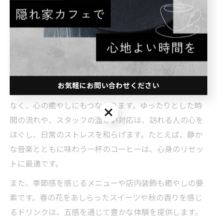
したカフェは、訪れるたびに新鮮な感動を与え、リピー
ターを増やす要因となります。美味しさと居心地の両立
を目指すなら、空間作りのこだわりを見逃さないことが
重要です。
カフェで感じる癒やしの美味しい体験
お気軽にお問い合わせください
カフェでの美味しい体験は、食べ物や飲み物の味だけで
なく、心の癒やしにもつながります。ゆったりとした時
お気軽にお問い合わせください
間の流れや、スタッフの温かい対応は、訪れる人の心を
ほぐし、日常のストレスを和らげます。たとえば、静か
な音楽とともに味わう一杯のコーヒーは、心身のリセッ
トに最適です。
また、季節感を感じるメニューや店内装飾も癒やしの要
素です。春の花をあしらったスイーツや秋の香りを感じ
るドリンクは、五感を通じて豊かな体験を提供します。