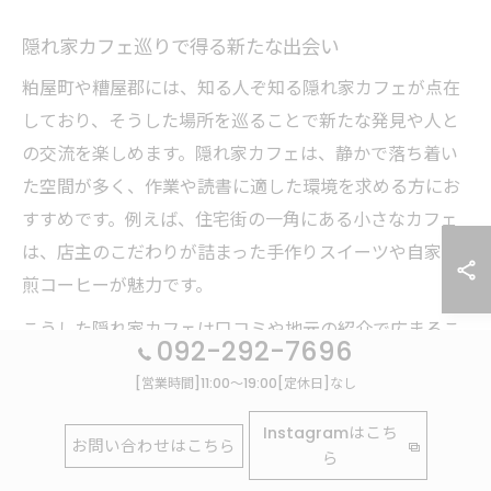
隠れ家カフェ巡りで得る新たな出会い
粕屋町や糟屋郡には、知る人ぞ知る隠れ家カフェが点在
しており、そうした場所を巡ることで新たな発見や人と
の交流を楽しめます。隠れ家カフェは、静かで落ち着い
た空間が多く、作業や読書に適した環境を求める方にお
すすめです。例えば、住宅街の一角にある小さなカフェ
は、店主のこだわりが詰まった手作りスイーツや自家焙
煎コーヒーが魅力です。
こうした隠れ家カフェは口コミや地元の紹介で広まるこ
092-292-7696
とが多く、訪れることで地域の人々とのつながりや温か
[営業時間]11:00～19:00[定休日]なし
いコミュニケーションが生まれやすいです。カフェ巡り
が単なる飲食体験を超え、地域コミュニティの一部とな
Instagramはこち
お問い合わせはこちら
ら
る貴重な機会となるでしょう。