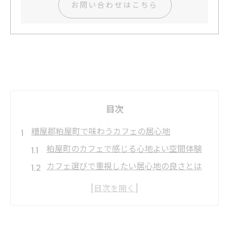
お問い合わせはこちら
目次
糟屋郡粕屋町で味わうカフェの居心地
粕屋町のカフェで感じる心地よい空間体験
カフェ選びで重視したい居心地の良さとは
静かな時間を楽しめるカフェの特徴解説
古民家カフェで味わう粕屋町の魅力
粕屋町で人気のカフェ空間比較ガイド