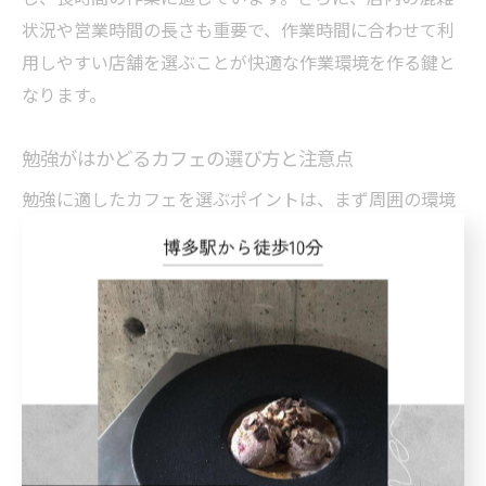
状況や営業時間の長さも重要で、作業時間に合わせて利
用しやすい店舗を選ぶことが快適な作業環境を作る鍵と
なります。
勉強がはかどるカフェの選び方と注意点
勉強に適したカフェを選ぶポイントは、まず周囲の環境
が静かであることです。福岡市博多区や粕屋町エリアで
は、地元の隠れ家カフェや古民家を改装した店舗が静か
な環境を提供しており、集中したい人におすすめです。
さらに、席の間隔が広くプライバシーが保たれているか
も確認しましょう。
注意点としては、混雑時間帯を避けることが挙げられま
す。特にランチタイムや週末は賑やかになるため、勉強
に集中しづらくなる恐れがあります。また、飲食の注文