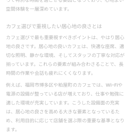
って特別な時間を過ごせる要因となっており、心地よい
イートインで楽しめるカフェランチの魅力
空間体験を一層深めています。
人気カフェのランチタイムおすすめポイン
ト
カフェ選びで重視したい居心地の良さとは
カフェで味わうスイーツとランチの相性
カフェ選びで最も重要視すべきポイントは、やはり居心
カフェのイートイン空間で過ごす贅沢時間
地の良さです。居心地の良いカフェは、快適な座席、適
粕屋町のカフェで満喫するランチ体験記
切な照明、静かな環境、そしてスタッフの丁寧な対応が
静かな時間を満喫したい方へカフェガイド
揃っています。これらの要素が組み合わさることで、長
静かなカフェで心落ち着く時間を過ごす方
時間の作業や会話も疲れにくくなります。
法
例えば、福岡市博多区や粕屋町のカフェでは、Wi-Fiや
カフェで静寂を楽しむための選び方ガイド
電源の設備が整っている店が増えており、仕事や勉強に
個室感のあるカフェ空間の魅力を紹介
適した環境が充実しています。こうした設備面の充実
粕屋町の隠れ家カフェで味わう癒しの時
は、居心地の良さを高める大きな要素となっているた
め、利用目的に応じて店舗を選ぶ際の重要な基準となり
カフェの静かな空間づくりの工夫に注目
ます。
カフェ巡りで発見する新しい粕屋町の魅力