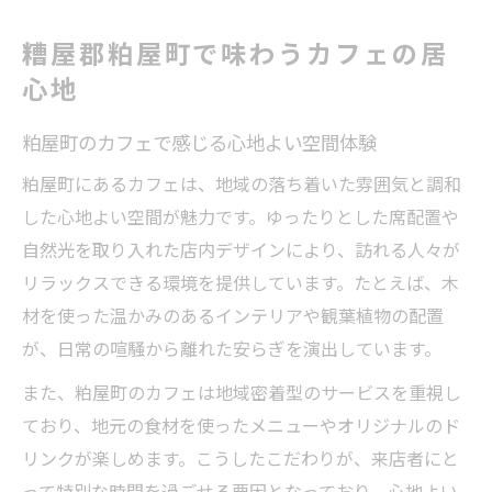
おしゃれ空間とカフェで過ごす特別な時間
糟屋郡粕屋町で味わうカフェの居
カフェのおしゃれ空間で叶える特別な時間
心地
新規オープンのカフェ空間を満喫する秘訣
糟屋郡の人気おしゃれカフェおすすめ情報
粕屋町のカフェで感じる心地よい空間体験
粕屋町で話題のカフェ空間の過ごし方提案
粕屋町にあるカフェは、地域の落ち着いた雰囲気と調和
五感で楽しむカフェの魅力的な空間作り
した心地よい空間が魅力です。ゆったりとした席配置や
勉強や作業なら快適なカフェを選ぶコツ
自然光を取り入れた店内デザインにより、訪れる人々が
カフェで快適作業環境を選ぶ重要ポイント
リラックスできる環境を提供しています。たとえば、木
勉強がはかどるカフェの選び方と注意点
材を使った温かみのあるインテリアや観葉植物の配置
が、日常の喧騒から離れた安らぎを演出しています。
Wi-Fiやコンセント完備のカフェ活用術
ノマドワークに最適なカフェの条件解説
また、粕屋町のカフェは地域密着型のサービスを重視し
静かなカフェで集中力を高めるコツ
ており、地元の食材を使ったメニューやオリジナルのド
リンクが楽しめます。こうしたこだわりが、来店者にと
イートインで楽しむランチとカフェの魅力