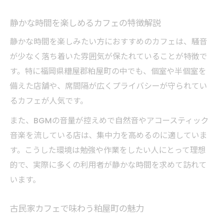
カフェ巡りで再発見できる粕屋町の魅力
静かな時間を楽しめるカフェの特徴解説
新規オープンのカフェで感じる街の変化
静かな時間を楽しみたい方におすすめのカフェは、騒音
カフェから見る粕屋町の地域の個性とは
が少なく落ち着いた雰囲気が保たれていることが特徴で
隠れ家カフェ巡りで得る新たな出会い
す。特に福岡県糟屋郡粕屋町の中でも、個室や半個室を
カフェ巡りを通じた地元活性化のヒント
備えた店舗や、席間隔が広くプライバシーが守られてい
るカフェが人気です。
また、BGMの音量が控えめで自然音やアコースティック
音楽を流している店は、集中力を高めるのに適していま
す。こうした環境は勉強や作業をしたい人にとって理想
的で、実際に多くの利用者が静かな時間を求めて訪れて
います。
古民家カフェで味わう粕屋町の魅力