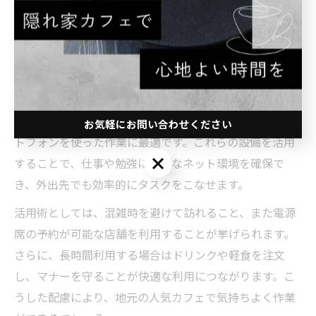
ルールや滞在時間の制限があるカフェもあるため、事前
に確認してトラブルを避けることが重要です。
Wi-Fiやコンセント完備のカフェ活用術
福岡県の博多区や糟屋郡粕屋町では、Wi-Fiやコンセン
ト完備のカフェが増えており、ノートパソコンやスマー
お気軽にお問い合わせください
トフォンを使った作業に最適です。これらの設備を活用
お気軽にお問い合わせください
することで、仕事や勉強に必要なネット環境を確保で
き、外出先でも効率的にタスクをこなせます。
活用術としては、混雑時を避けて訪れること、また電源
席の予約が可能な店舗を利用することが挙げられます。
さらに、長時間利用する場合はドリンクや軽食を注文
し、マナーを守ることが快適な利用につながります。こ
うした配慮により、地元の人気カフェで気持ちよく作業