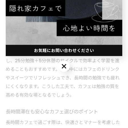
間管理がポイントです。福岡市博多区や古賀市のカフェ
では、落ち着いた空間と適度な雑音が集中を促進するた
め、勉強に適しています。まず、静かで席の間隔が広い
店舗を選び、集中力を維持しやすい環境を整えましょ
う。
お気軽にお問い合わせください
また、ポモドーロ・テクニックなど時間管理法を活用
し、25分勉強＋5分休憩のサイクルで効率よく学習を進
お気軽にお問い合わせください
めることもおすすめです。休憩中にはカフェのドリンク
やスイーツでリフレッシュでき、長時間の勉強でも疲れ
にくくなります。こうした工夫で、カフェは勉強の質を
高める有効な場となるでしょう。
長時間滞在も安心なカフェ選びのポイント
長時間カフェで過ごす際は、快適さとマナーを考慮した