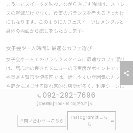
こうしたスイーツを味わいながら過ごす時間は、ストレ
スの軽減だけでなく、食事のバランスを考えるきっかけ
にもなります。このようにカフェスイーツはメンタルと
身体の両面から癒しをもたらします。
女子会や一人時間に最適なカフェ選び
女子会や一人でのリラックスタイムに最適なカフェ選び
は、居心地の良さとメニューの充実度がポイントです。
福岡県古賀市や博多区では、話しやすい雰囲気のカフェ
や静かに過ごせる隠れ家的な店舗が多く、利用シーンに
092-292-7696
合わせて選べます。
[営業時間]11:00～19:00[定休日]なし
例えば、友人との会話を楽しみたい場合は広めの席や個
室があるカフェが適しており、一人時間を満喫したい場
Instagramはこち
お問い合わせはこちら
ら
合はカウンター席や電源完備の店舗がおすすめです。こ