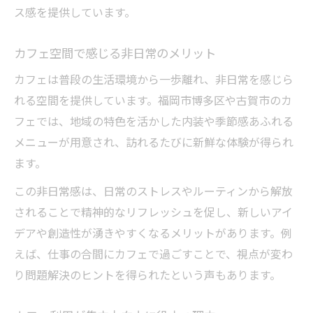
ス感を提供しています。
スイーツカフェで癒しのカフェタイムを
古賀オシャレカフェで楽しむ特別な時間
カフェ空間で感じる非日常のメリット
カフェスイーツで心も体もリセットする
カフェは普段の生活環境から一歩離れ、非日常を感じら
女子会や一人時間に最適なカフェ選び
れる空間を提供しています。福岡市博多区や古賀市のカ
人気カフェのスイーツで日々のご褒美を
フェでは、地域の特色を活かした内装や季節感あふれる
メニューが用意され、訪れるたびに新鮮な体験が得られ
ます。
この非日常感は、日常のストレスやルーティンから解放
されることで精神的なリフレッシュを促し、新しいアイ
デアや創造性が湧きやすくなるメリットがあります。例
えば、仕事の合間にカフェで過ごすことで、視点が変わ
り問題解決のヒントを得られたという声もあります。