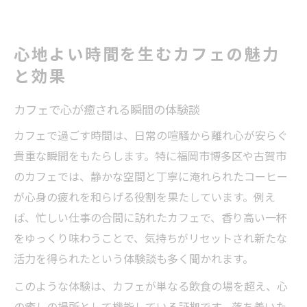
カフェと福岡の豊かなコーヒーカルチャー
古賀市で癒しを感じるカフェ活用法
心地よい時間を生むカフェの魅力
古賀市カフェで日常をリセットする方法
と効果
古賀駅周辺カフェの癒し空間を満喫しよう
オシャレなカフェで心身をリフレッシュ
カフェで心が癒される瞬間の体験談
古賀スイーツカフェで自分時間を楽しむ提
カフェで過ごす時間は、日常の喧騒から離れ心が安らぐ
案
貴重な瞬間をもたらします。特に福岡市博多区や古賀市
地元カフェを活用したストレス解消の工夫
のカフェでは、静かな空間と丁寧に淹れられたコーヒー
仕事や勉強に最適なカフェの過ごし方
が心身の疲れを和らげる役割を果たしています。例え
カフェで集中力が高まる理由を徹底解説
ば、忙しい仕事の合間に訪れたカフェで、香り高い一杯
Wi-Fi完備カフェで快適に作業するコツ
をゆっくり味わうことで、気持ちがリセットされ新たな
活力を得られたという体験談も多く聞かれます。
カフェを活用した効率的な勉強法の提案
長時間滞在も安心なカフェ選びのポイント
このような体験は、カフェが単なる飲食の場を超え、心
仕事や学習に適したカフェの選び方とは