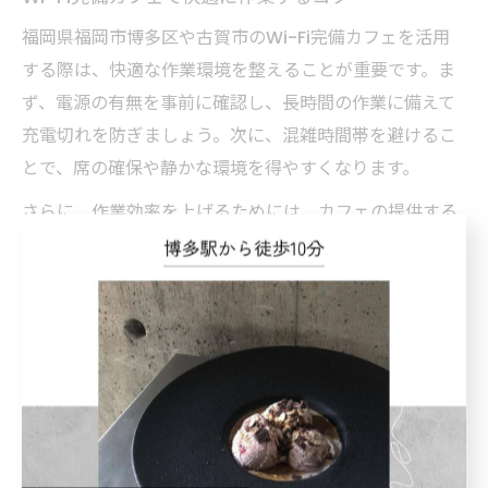
福岡県福岡市博多区や古賀市のWi-Fi完備カフェを活用
する際は、快適な作業環境を整えることが重要です。ま
ず、電源の有無を事前に確認し、長時間の作業に備えて
充電切れを防ぎましょう。次に、混雑時間帯を避けるこ
とで、席の確保や静かな環境を得やすくなります。
さらに、作業効率を上げるためには、カフェの提供する
メニューを利用して適度な休憩を取ることも大切です。
例えば、古賀駅周辺のカフェではスイーツや軽食が充実
している店舗も多く、リフレッシュしながら作業を続け
られます。このように、Wi-Fi環境だけでなく、快適な滞
在を意識することで作業効率を高めることが可能です。
カフェを活用した効率的な勉強法の提案
カフェを利用して効率的に勉強するには、環境選びと時