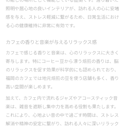
の癒しの場所として機能している証拠です。落ち着いた
照明や居心地の良いインテリアが、訪れる人の心に安堵
ストレス軽減ならカフェという選択肢
感を与え、ストレス軽減に繋がるため、日常生活におけ
カフェでストレス解消が期待できる理由
る心の健康維持に非常に有効です。
癒しを求めて訪れたいカフェの特徴とは
静かなカフェ空間が心に与える効果とは
カフェの香りと音楽が与えるリラックス感
人気カフェでリフレッシュする過ごし方
カフェで感じる香りと音楽は、心のリラックスに大きく
カフェ利用で気分転換を図る実践例
寄与します。特にコーヒー豆から漂う焙煎の香りは、脳
カフェを利用する理由とそのメリット
のリラックスを促す効果が科学的にも認められており、
カフェを選ぶ人が増える理由を分析
福岡のカフェでは地元焙煎の豆を使う店舗も多く、香り
カフェのメリットで日常が豊かになる
高い空間が楽しめます。
カフェ利用の社会的メリットを考える
加えて、カフェ内で流れるジャズやアコースティック音
カフェで過ごす時間がもたらす効果とは
楽は、雑音を遮断し集中力を高める役割も果たします。
これにより、心地よい音の中で過ごす時間は、ストレス
地域カフェを利用する利点と活用法
解消や精神の安定に繋がり、訪れる人々に深いリラック
人気のスイーツカフェで自分にご褒美を