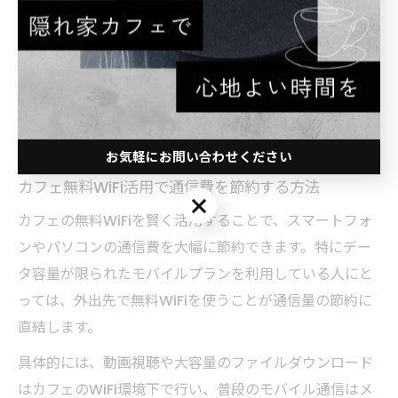
同期させることで、ネット環境が変わってもスムーズに
作業を継続できます。
これらの対策を組み合わせることで、カフェの無料WiFi
を活用しながら快適で安全なワーク環境が実現可能で
す。
お気軽にお問い合わせください
カフェ無料WiFi活用で通信費を節約する方法
お気軽にお問い合わせください
カフェの無料WiFiを賢く活用することで、スマートフォ
ンやパソコンの通信費を大幅に節約できます。特にデー
タ容量が限られたモバイルプランを利用している人にと
っては、外出先で無料WiFiを使うことが通信量の節約に
直結します。
具体的には、動画視聴や大容量のファイルダウンロード
はカフェのWiFi環境下で行い、普段のモバイル通信はメ