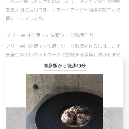
これらを踏まえて席を選ぶことで、カフェでの作業時間
を最大限に活用でき、リモートワークや勉強の効率が格
段にアップします。
フリーWiFiを使った快適ワーク環境作り
フリーWiFiを使って快適なワーク環境を作るには、まず
安全性の高いネットワークに接続する意識が欠かせませ
ん。不特定多数が利用する無料WiFiは、通信の暗号化が
されていない場合も多く、情報漏洩のリスクがありま
す。そのため、VPNサービスを導入して通信を保護する
ことを推奨します。
また、作業効率を上げるためには、ノイズキャンセリン
グ機能付きのヘッドホンや、持ち運びやすい軽量のノー
トパソコンなど、快適さを追求した機器の選択も重要で
す。さらに、クラウドサービスを活用してデータを常に