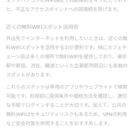
ォンやパソコンのWiFi設定で自動接続をオフにしておく
と、不正なアクセスポイントへの誤接続を防げます。
Wi-Fiが使えるカフェで注意すべきリスクとは
カフェ無料WiFi接続時のセキュリティリス
近くの無料WiFiスポット活用術
ク
外出先でインターネットを利用したいときは、近くの無
フリーWiFi利用で個人情報を守るコツ
料WiFiスポットを活用するのが便利です。特にカフェチ
カフェWiFiで注意したい通信の安全性
ェーン店は多くの場所で無料WiFiを提供しており、東京
Wi-Fiスポット利用時の危険な行動例とは
駅や新宿、渋谷、難波といった主要都市周辺にも多数の
カフェの無料WiFiで避けたいリスク対策
スポットがあります。
カフェ利用時の無料WiFiセキュリティ徹底ガイ
これらのスポットは専用のアプリやウェブサイトで検索
ド
可能です。利用前に提供条件や接続方法を確認し、適切
カフェWiFiの安全な接続方法を解説
な手順でログインすることが大切です。加えて、公共の
無料WiFi利用時に注意すべき脅威
無料WiFiはセキュリティリスクもあるため、VPNの利用
カフェで使えるセキュリティ対策の基本
など安全対策を併用することをおすすめします。
フリーWiFiスポットの危険性と対処法