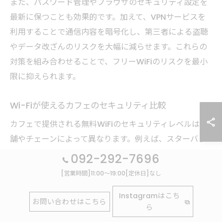
また、パスワード管理やブラウザのセキュリティ設定を
最新に保つことも効果的です。加えて、VPNサービスを
利用することで通信内容を暗号化し、第三者による盗聴
やデータ改ざんのリスクを大幅に減らせます。これらの
対策を組み合わせることで、フリーWiFiのリスクを最小
限に抑えられます。
Wi-Fiが使えるカフェのセキュリティ比較
カフェで提供される無料WiFiのセキュリティレベルは店
舗やチェーンによって異なります。例えば、スターバッ
クスやコメダ珈琲店など大手チェーンは、比較的セキュ
092-292-7696
リティ対策が整っており、パスワード保護や利用規約の
[営業時間]11:00～19:00[定休日]なし
徹底を行っています。一方、個人経営の小規模カフェで
Instagramはこち
はセキュリティ面の整備が不十分な場合もあるため注意
お問い合わせはこちら
ら
が必要です。