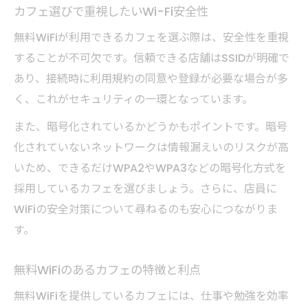
カフェ選びで重視したいWi-Fi安全性
カフェWiFi利用時の暗号化チェックポイン
ト
無料WiFiが利用できるカフェを選ぶ際は、安全性を重視
安全なWi-Fi利用を叶えるカフェ環境の選び方
することが不可欠です。信頼できる店舗はSSIDが明確で
あり、接続時に利用規約の同意や登録が必要な場合が多
安全なカフェWiFi環境を見極めるポイント
く、これがセキュリティの一環となっています。
無料WiFiカフェ選びで重視すべき条件
また、暗号化されているかどうかもポイントです。暗号
フリーWiFi対応カフェの安心な利用法
化されていないネットワークは情報漏えいのリスクが高
Wi-Fiが使えるカフェのセキュリティ比較
いため、できるだけWPA2やWPA3などの暗号化方式を
カフェの無料WiFiで快適な作業環境を作る
採用しているカフェを選びましょう。さらに、店員に
WiFiの安全対策について尋ねるのも安心につながりま
す。
無料WiFiのあるカフェの特徴と利点
無料WiFiを提供しているカフェには、仕事や勉強を効率