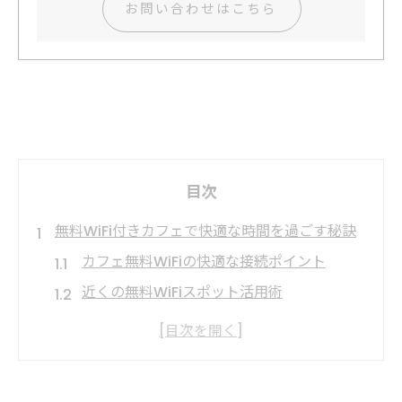
お問い合わせはこちら
目次
無料WiFi付きカフェで快適な時間を過ごす秘訣
カフェ無料WiFiの快適な接続ポイント
近くの無料WiFiスポット活用術
カフェ選びで重視したいWi-Fi安全性
無料WiFiのあるカフェの特徴と利点
Wi-Fiが使えるカフェで効率を上げる方法