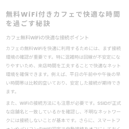
フリーWiFiの安全な使い方とカフェ選びのコツ
無料WiFi付きカフェで快適な時間
カフェWiFiを安全に使うための基本知識
を過ごす秘訣
カフェフリーWiFiのリスクを把握しよう
安全なWi-Fiがあるカフェの見分け方
カフェ無料WiFiの快適な接続ポイント
フリーWiFi利用時のセキュリティ対策
カフェの無料WiFiを快適に利用するためには、まず接続
カフェで使える安全なフリーWiFiの条件
環境の確認が重要です。特に混雑時は回線が不安定にな
カフェで仕事効率を上げるWi-Fi活用術
りやすいため、来店時間を工夫することで快適なネット
カフェWiFiで作業効率を高める工夫とは
環境を確保できます。例えば、平日の午前中や午後の早
無料WiFiカフェで集中できる席の選び方
い時間帯は比較的空いており、安定した接続が期待でき
ます。
フリーWiFiを使った快適ワーク環境作り
カフェ無料WiFi活用で通信費を節約する方
また、WiFiの接続方法にも注意が必要です。SSIDが正式
法
な店舗名と一致しているかを確認し、不明なネットワー
Wi-Fiが使えるカフェでのタイムマネジメン
クには接続しないことが基本です。さらに、スマートフ
ト術