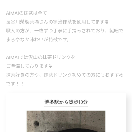
AIMAIの抹茶は全て
長谷川榮製茶場さんの宇治抹茶を使用してます🍵
職人の方が、一枚ずつ丁寧に手摘みされており、繊細で
まろやなか味わいが特徴です。
AIMAIでは沢山の抹茶ドリンクを
ご準備しております🍵
抹茶好きの方や、抹茶ドリンク初めての方にもおすすめ
です！！
< 前のページ
一覧に戻る
次のページ >