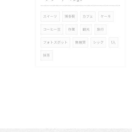
スイーツ
博多駅
カフェ
ケーキ
コーヒー豆
作業
観光
旅行
フォトスポット
無機質
シック
1人
抹茶