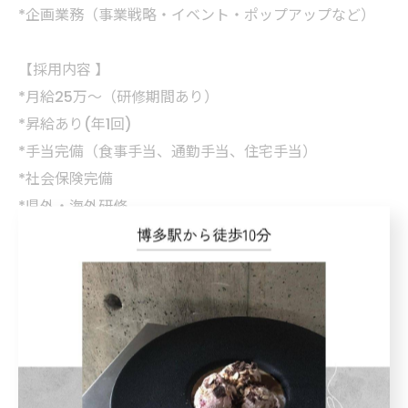
*企画業務（事業戦略・イベント・ポップアップなど）
【採用内容 】
*月給25万〜（研修期間あり）
*昇給あり(年1回)
*手当完備（食事手当、通勤手当、住宅手当）
*社会保険完備
*県外・海外研修
*週44時間（特例措置対象事業場）
*完全週休2日制（希望休、有休あり）
*未経験者歓迎
【 応募方法 】
*顔写真付き履歴書の添付
*面接希望日時