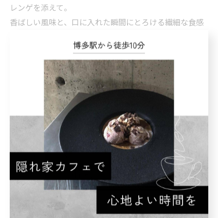
レンゲを添えて。
香ばしい風味と、口に入れた瞬間にとろける繊細な食感
をお楽しみください。
さらに、抹茶を使ったドリンクメニューも新しくご用意
しました。
デザートと一緒に、抹茶の豊かな香りをぜひお楽しみく
ださい！
< 前のページ
一覧に戻る
次のページ >