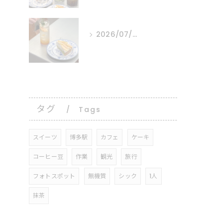
2026/07/30
⠀ ⠀ ⠀
タグ
Tags
スイーツ
博多駅
カフェ
ケーキ
コーヒー豆
作業
観光
旅行
フォトスポット
無機質
シック
1人
抹茶