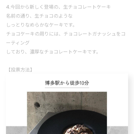
4.今回から新しく登場の、生チョコレートケーキ
名前の通り、生チョコのような
しっとりなめらかなケーキです。
チョコケーキの周りには、チョコレートガナッシュをコ
ーティング
しており、濃厚なチョコレートケーキです。
【投票方法】
①この投稿の、コメント・コメント欄メニュー名のいい
ね
②毎朝ストーリーでの投票
上記の2種類が投票方法となります。
投票期間は、7/20-8/1までです。