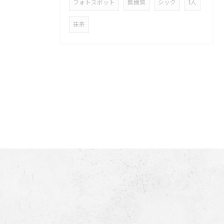
フォトスポット
無機質
シック
1人
抹茶